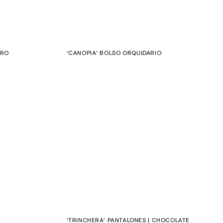
GRO
‘CANOPIA’ BOLSO ORQUIDARIO
€
nete a nuestra comunidad para acceder a descuentos
xclusivos y ventas privadas.
mail
‘TRINCHERA’ PANTALONES | CHOCOLATE