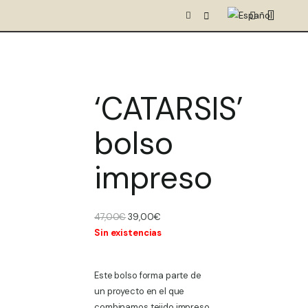
‘CATARSIS’
bolso
impreso
El
El
47,00
€
39,00
€
precio
precio
Sin existencias
original
actual
era:
es:
Este bolso forma parte de
47,00€.
39,00€.
un proyecto en el que
combinamos tejido impreso