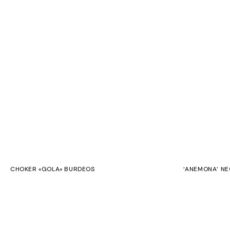
CHOKER «GOLA» BURDEOS
‘ANEMONA’ N
€
€