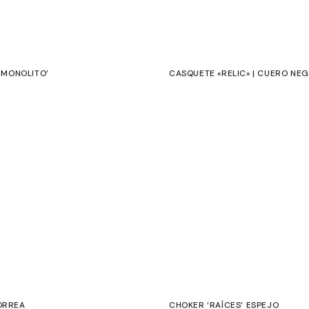
 ‘MONOLITO’
CASQUETE «RELIC» | CUERO NE
€
Ú
e
Garantía
E
Cuidados
Cambios y
Devoluciones
ORREA
CHOKER ‘RAÍCES’ ESPEJO