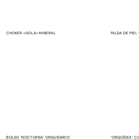
CHOKER «GOLA» MINERAL
FALDA DE PIEL
€
€
Contacto
Compromiso
Preguntas
frecuentes
BOLSO ‘NOCTURNA’ ORQUIDARIO
‘ORQUÍDEA’ C