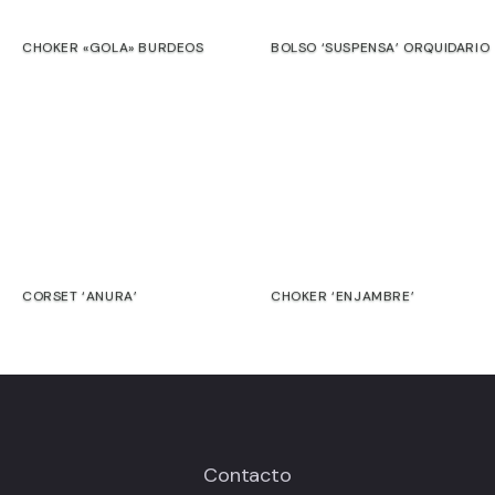
biografía.
Estas
CHOKER «GOLA» BURDEOS
BOLSO ‘SUSPENSA’ ORQUIDARIO
variaciones
€
€
no
son
defectos,
sino
la
huella
de
un
proceso
CORSET ‘ANURA’
CHOKER ‘ENJAMBRE’
artesanal
€
€
que
continúa
más
allá
de
nuestro
Contacto