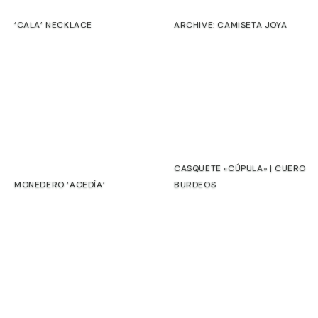
mineral
de
‘CALA’ NECKLACE
ARCHIVE: CAMISETA JOYA
€
€
un
organismo
desconocido.
Su
forma
irregular,
suspendida,
recuerda
CASQUETE «CÚPULA» | CUERO
a
MONEDERO ‘ACEDÍA’
BURDEOS
estructuras
€
€
naturales
alienadas,
entre
lo
vegetal
y
lo