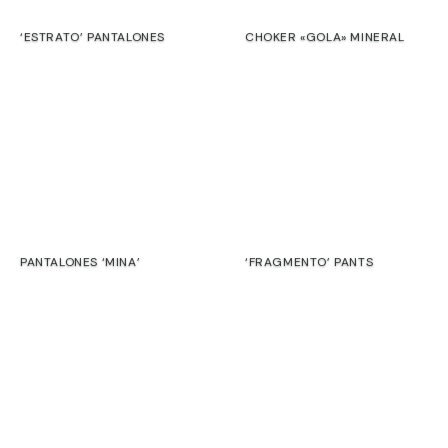
animal.
‘ESTRATO’ PANTALONES
CHOKER «GOLA» MINERAL
Exterior:
€
€
Poliéster
tratado
Interior:
Algodón
Color:
Verdes
pálidos
/
PANTALONES ‘MINA’
‘FRAGMENTO’ PANTS
Tierras
€
€
Medidas:
SALE
Ancho:
138cm
Alto:
34cm