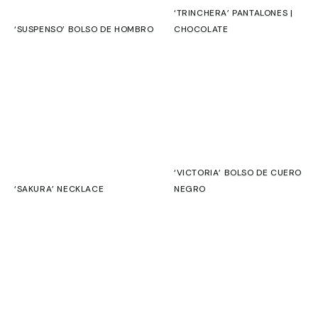
naturaleza,
‘TRINCHERA’ PANTALONES |
puede
‘SUSPENSO’ BOLSO DE HOMBRO
CHOCOLATE
transformarse
€
€
con
el
tiempo:
aparecerán
marcas,
cambios
de
tono
‘VICTORIA’ BOLSO DE CUERO
o
‘SAKURA’ NECKLACE
NEGRO
texturas
€
€
que
evolucionan
como
parte
de
su
propia