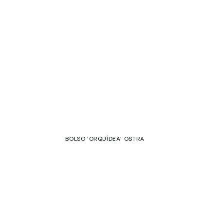
SALE
BOLSO ‘ORQUÍDEA’ OSTRA
450,00
€
420,00
€