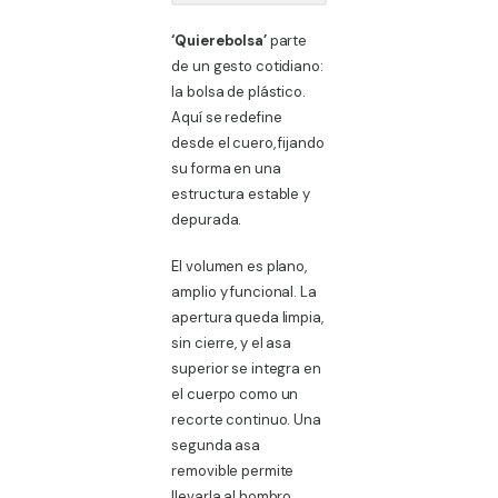
cantidad
‘Quierebolsa’
parte
de un gesto cotidiano:
la bolsa de plástico.
Aquí se redefine
desde el cuero, fijando
su forma en una
estructura estable y
depurada.
El volumen es plano,
amplio y funcional. La
apertura queda limpia,
sin cierre, y el asa
superior se integra en
el cuerpo como un
recorte continuo. Una
segunda asa
removible permite
llevarla al hombro.