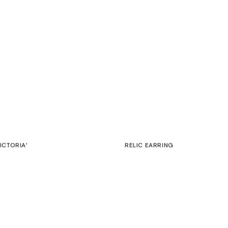
ICTORIA’
RELIC EARRING
€
SALE