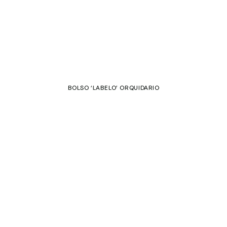
nete a nuestra comunidad para acceder a descuentos
BOLSO ‘LABELO’ ORQUIDARIO
xclusivos y ventas privadas.
€
mail