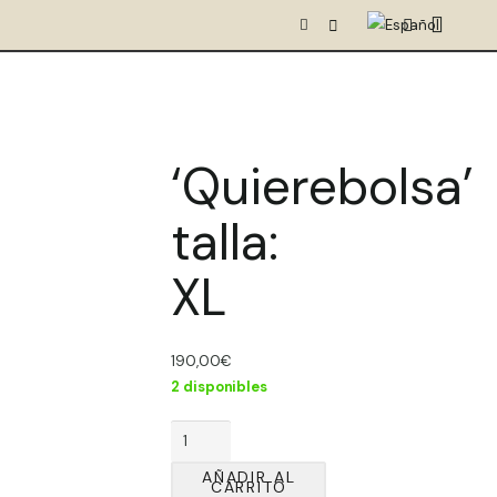
‘Quierebolsa’
talla:
XL
190,00
€
2 disponibles
'Quierebolsa'
talla:
AÑADIR AL
XL
CARRITO