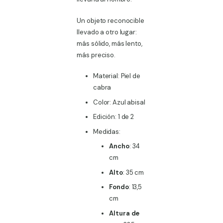
Un objeto reconocible
llevado a otro lugar:
más sólido, más lento,
más preciso.
Material: Piel de
cabra
Color: Azul abisal
Edición: 1 de 2
Medidas:
Ancho
: 34
cm
Alto
: 35 cm
Fondo
: 13,5
cm
Altura de