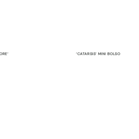
Ú
ORE’
‘CATARSIS’ MINI BOLSO
e
Garantía
45,00
€
39,00
€
E
SALE
Cuidados
Cambios y
Devoluciones