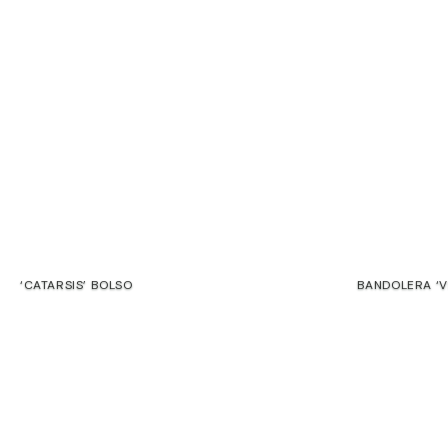
SALE
‘CATARSIS’ BOLSO
BANDOLERA ‘V
75,00
€
69,00
€
€