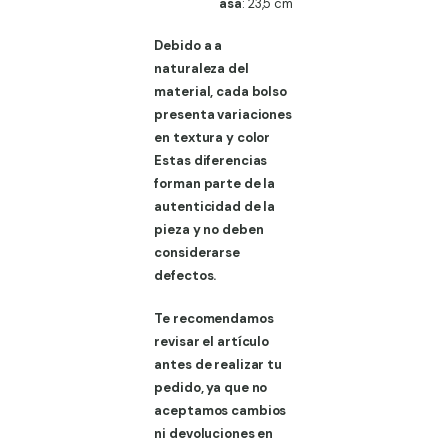
asa
: 23,5 cm
Debido a a
naturaleza del
material, cada bolso
presenta variaciones
en textura y color
Estas diferencias
forman parte de la
autenticidad de la
pieza y no deben
considerarse
defectos.
Te recomendamos
revisar el artículo
antes de realizar tu
pedido, ya que no
aceptamos cambios
ni devoluciones en