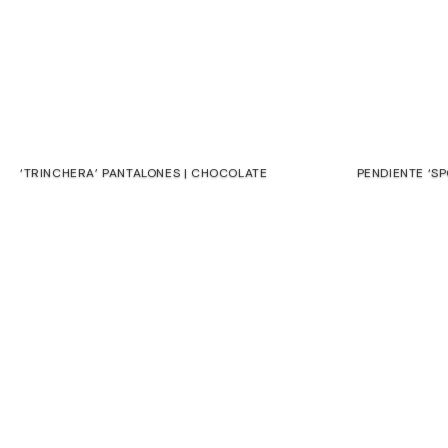
‘TRINCHERA’ PANTALONES | CHOCOLATE
PENDIENTE ‘SP
Contacto
€
€
SALE
Compromiso
Preguntas
frecuentes